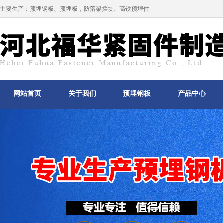
主要生产：
预埋钢板
、
预埋板
，防落梁挡块、高铁预埋件
网站首页
关于我们
预埋钢板
产品中心