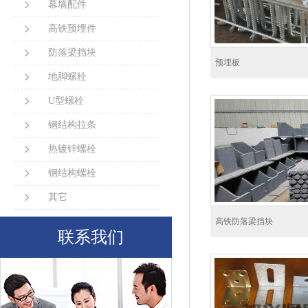
幕墙配件
高铁预埋件
防落梁挡块
预埋板
地脚螺栓
U型螺栓
钢结构拉条
热镀锌螺栓
钢结构螺栓
其它
高铁防落梁挡块
联系我们