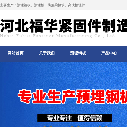
主要生产：
预埋钢板
、
预埋板
，防落梁挡块、高铁预埋件
网站首页
关于我们
预埋钢板
产品中心