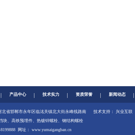
产品中心
技术实力
资质荣誉
新闻动态
 河北省邯郸市永年区临洺关镇北大街永峰线路南 技术支持：
兴业互联
挡块、高铁预埋件、热镀锌螺栓、钢结构螺栓
8199888 网址：
www.yumaigangban.cn