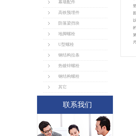
幕墙配件
高铁预埋件
防落梁挡块
地脚螺栓
U型螺栓
钢结构拉条
热镀锌螺栓
钢结构螺栓
其它
联系我们