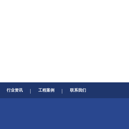
行业资讯
工程案例
联系我们