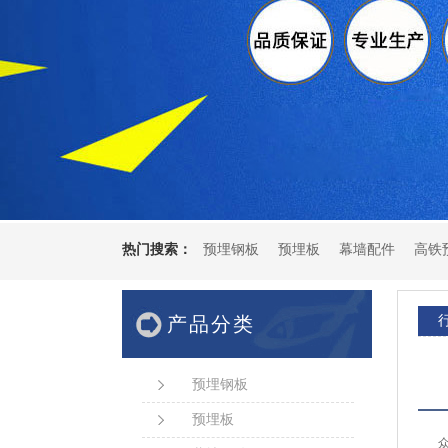
热门搜索：
预埋钢板
预埋板
幕墙配件
高铁
产品分类
预埋钢板
预埋板