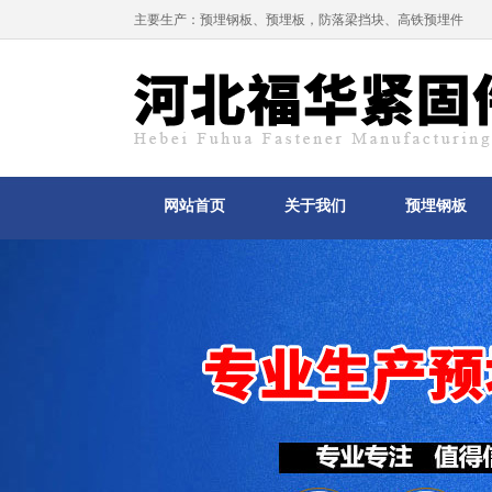
主要生产：
预埋钢板
、
预埋板
，防落梁挡块、高铁预埋件
网站首页
关于我们
预埋钢板