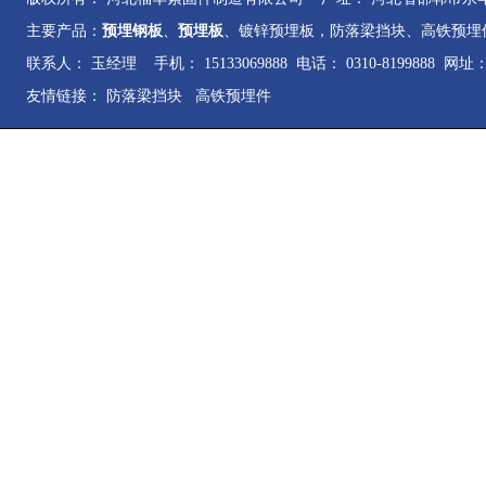
主要产品：
预埋钢板
、
预埋板
、镀锌预埋板，防落梁挡块、高铁预埋
联系人： 玉经理 手机： 15133069888 电话： 0310-8199888 网址
友情链接：
防落梁挡块
高铁预埋件