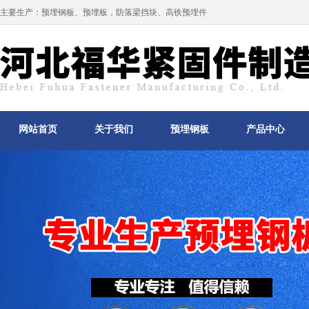
主要生产：
预埋钢板
、
预埋板
，防落梁挡块、高铁预埋件
网站首页
关于我们
预埋钢板
产品中心